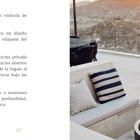
n vinícola de
ece un diseño
 relajante del
scina privada
pacios abiertos
e la fogata al
encia bajo las
os o reuniones
y profundidad,
ico.
12