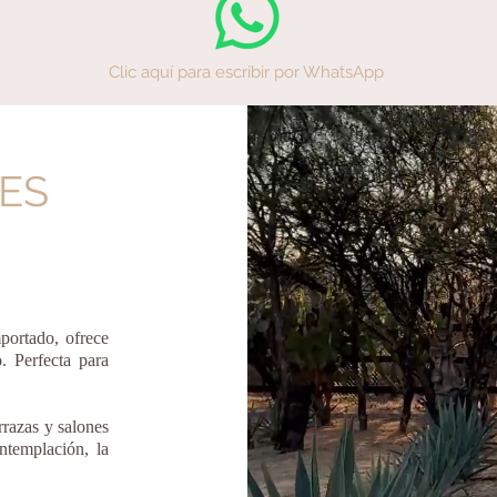
Clic aquí para escribir por WhatsApp
ES
portado, ofrece
o. Perfecta para
rrazas y salones
ontemplación, la