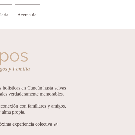
lería
Acerca de
upos
igos y Familia
 holísticas en Cancún hasta selvas
rupales verdaderamente memorables.
econexión con familiares y amigos,
y alma propia.
óxima experiencia colectiva 🌿