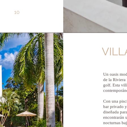
10
VILL
Un oasis mod
de la Riviera
golf. Esta vi
contemporáne
Con una pisci
bar privado y 
diseñada para
encontrarán u
nocturnas baj