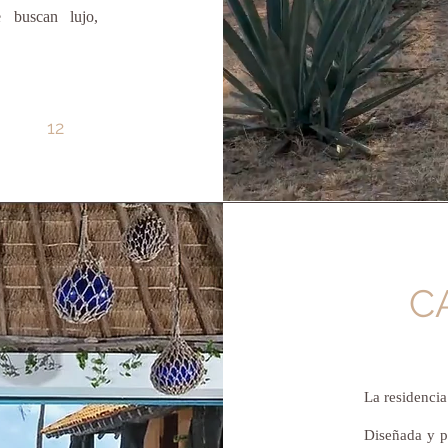
e buscan lujo,
12
C
La residenci
Diseñada y p