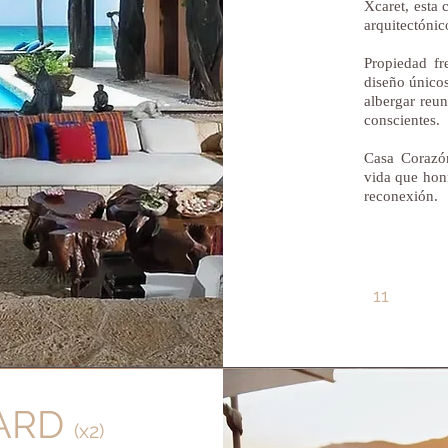
Xcaret, esta 
arquitectónico
Propiedad fr
diseño únicos 
albergar reun
conscientes.
Casa Corazó
vida que hon
reconexión.
11
YARD
(x2)