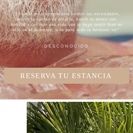
"El amor propio representa honrar tus necesidades,
mover tu cuerpo de alegría, nutrir tu mente con
bondad y cultivar una vida que te haga sentir bien no
sólo en el momento, sino para todo tu hermoso ser".
DESCONOCIDO
RESERVA TU ESTANCIA