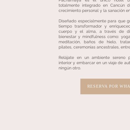
Pachamaya es el único hotel bo
totalmente integrado en Cancún 
crecimiento personal y la sanación e
Diseñado especialmente para que g
tiempo transformador y enriquece
cuerpo y el alma, a través de di
bienestar y mindfulness como: yoga
meditación, baños de hielo, trat
pilates, ceremonias ancestrales, entr
Relájate en un ambiente sereno p
interior y embarcar en un viaje de 
ningún otro.
RESERVA POR WH