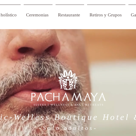
holístico
Ceremonias
Restaurante
Retiros y Grupos
Ga
ic-Welless Boutique Hotel
-Solo adultos-