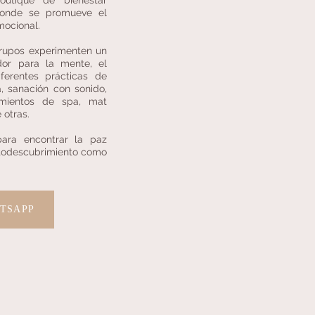
utique de bienestar
donde se promueve el
mocional.
rupos experimenten un
dor para la mente, el
ferentes prácticas de
, sanación con sonido,
amientos de spa, mat
e otras.
ara encontrar la paz
autodescubrimiento como
ATSAPP